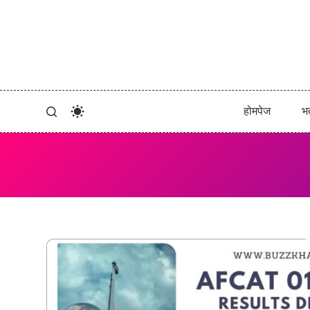
इसे
छोड़कर
सामग्री
पर
बढ़ने
के
लिए
होमपेज
भर